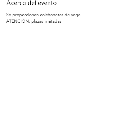
Acerca del evento
Se proporcionan colchonetas de yoga
ATENCIÓN: plazas limitadas
Compartir este evento
© Mamá Yogui 2025
Avisos legales